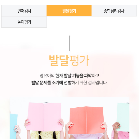
언어검사
발달평가
종합심리검사
놀이평가