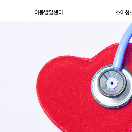
아동발달센터
소아청
치료프로그램
영유아
검사프로그램
예방
알레르기