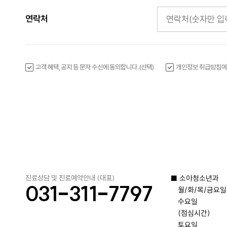
연락처
고객 혜택, 공지 등 문자 수신에 동의합니다. (선택)
개인정보 취급방침에 
진료상담 및 진료예약안내 (대표)
■ 소아청소년과

031-311-7797
　월/화/목/금요일

　수요일

　(점심시간)

　토요일
