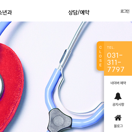
로그인
소년과
상담/예약
검진
상담 절차
접종
상담 문의
C
 클리닉
상담 예약
TEL.
L
031-
O
S
311-
E
7797
네이버 예약
공지사항
블로그