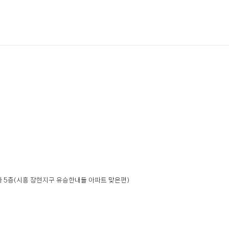
 5층
(시흥 장현지구 유승한내들 아파트 맞은편)